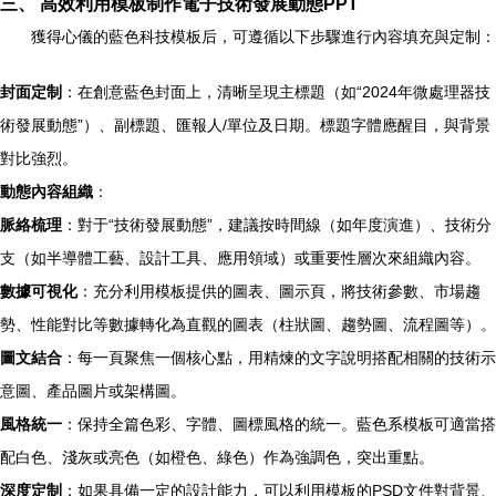
三、 高效利用模板制作電子技術發展動態PPT
獲得心儀的藍色科技模板后，可遵循以下步驟進行內容填充與定制：
封面定制
：在創意藍色封面上，清晰呈現主標題（如“2024年微處理器技
術發展動態”）、副標題、匯報人/單位及日期。標題字體應醒目，與背景
對比強烈。
動態內容組織
：
脈絡梳理
：對于“技術發展動態”，建議按時間線（如年度演進）、技術分
支（如半導體工藝、設計工具、應用領域）或重要性層次來組織內容。
數據可視化
：充分利用模板提供的圖表、圖示頁，將技術參數、市場趨
勢、性能對比等數據轉化為直觀的圖表（柱狀圖、趨勢圖、流程圖等）。
圖文結合
：每一頁聚焦一個核心點，用精煉的文字說明搭配相關的技術示
意圖、產品圖片或架構圖。
風格統一
：保持全篇色彩、字體、圖標風格的統一。藍色系模板可適當搭
配白色、淺灰或亮色（如橙色、綠色）作為強調色，突出重點。
深度定制
：如果具備一定的設計能力，可以利用模板的PSD文件對背景、