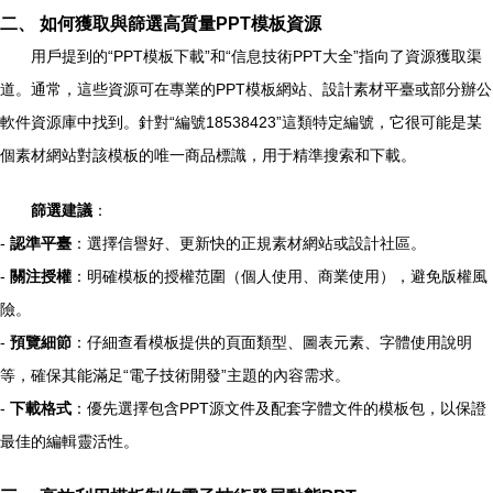
二、 如何獲取與篩選高質量PPT模板資源
用戶提到的“PPT模板下載”和“信息技術PPT大全”指向了資源獲取渠
道。通常，這些資源可在專業的PPT模板網站、設計素材平臺或部分辦公
軟件資源庫中找到。針對“編號18538423”這類特定編號，它很可能是某
個素材網站對該模板的唯一商品標識，用于精準搜索和下載。
篩選建議
：
-
認準平臺
：選擇信譽好、更新快的正規素材網站或設計社區。
-
關注授權
：明確模板的授權范圍（個人使用、商業使用），避免版權風
險。
-
預覽細節
：仔細查看模板提供的頁面類型、圖表元素、字體使用說明
等，確保其能滿足“電子技術開發”主題的內容需求。
-
下載格式
：優先選擇包含PPT源文件及配套字體文件的模板包，以保證
最佳的編輯靈活性。