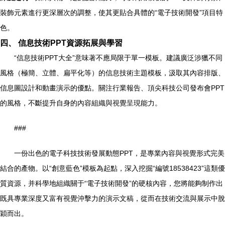
裝飾元素進行更深層次的調整，使其更貼合具體的“電子技術開發”項目特
色。
四、 信息技術PPT資源拓展與學習
“信息技術PPT大全”意味著不應局限于單一模板。建議廣泛涉獵不同
風格（極簡、立體、扁平化等）的信息技術主題模板，汲取其內容排版、
信息圖設計和動畫演示的優點。關注行業報告、頂尖科技公司發布會PPT
的風格，不斷提升自身的內容組織與視覺呈現能力。
###
一份出色的電子科技技術發展動態PPT，是專業內容與視覺形式完美
結合的產物。以“創意藍色”模板為起點，深入挖掘“編號18538423”這類優
質資源，并科學地組織關于“電子技術開發”的硬核內容，您將能夠制作出
既具專業深度又富有視覺沖擊力的演示文稿，從而在技術交流與展示中脫
穎而出。