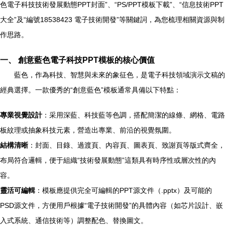
色電子科技技術發展動態PPT封面”、“PS/PPT模板下載”、“信息技術PPT
大全”及“編號18538423 電子技術開發”等關鍵詞，為您梳理相關資源與制
作思路。
一、 創意藍色電子科技PPT模板的核心價值
藍色，作為科技、智慧與未來的象征色，是電子科技領域演示文稿的
經典選擇。一款優秀的“創意藍色”模板通常具備以下特點：
專業視覺設計
：采用深藍、科技藍等色調，搭配簡潔的線條、網格、電路
板紋理或抽象科技元素，營造出專業、前沿的視覺氛圍。
結構清晰
：封面、目錄、過渡頁、內容頁、圖表頁、致謝頁等版式齊全，
布局符合邏輯，便于組織“技術發展動態”這類具有時序性或層次性的內
容。
靈活可編輯
：模板應提供完全可編輯的PPT源文件（.pptx）及可能的
PSD源文件，方便用戶根據“電子技術開發”的具體內容（如芯片設計、嵌
入式系統、通信技術等）調整配色、替換圖文。