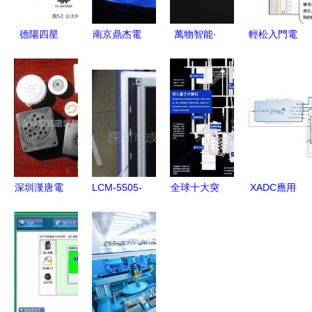
德陽四星
南京鼎杰電
萬物智能·
輕松入門電
FS
子技術開發
輕時代 上
子技術 免
WF485IE
電子技術開
海睿賽德電
費學習與全
智能通信的
發的領航者
子科技舉
國郵購套件
可靠之選
辦“2020
全指南
RT-Thread
開發者大
會”推動電
深圳漢唐電
LCM-5505-
全球十大突
XADC應用
子技術前沿
子科技 電
32NTK性能
破性技術
深度解析
發展
子技術開發
解析與應用
麻省理工科
從入門到精
的創新引領
前景 電子
技評論電子
通的全面指
者
技術開發新
領域顛覆性
南
選擇
展望