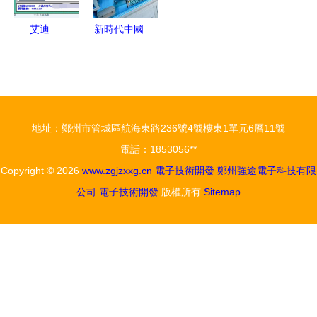
艾迪
新時代中國
MINI900豐
調研行之看
田/雷克薩
區域·中部
斯智能鑰匙
篇 湖北鍛
OBD匹配方
造萬億級光
地址：鄭州市管城區航海東路236號4號樓東1單元6層11號
法解析
電子信息產
電話：1853056**
業集群，驅
Copyright © 2026
www.zgjzxxg.cn
電子技術開發
鄭州強途電子科技有限
動電子技術
公司
電子技術開發
版權所有
Sitemap
開發新引擎